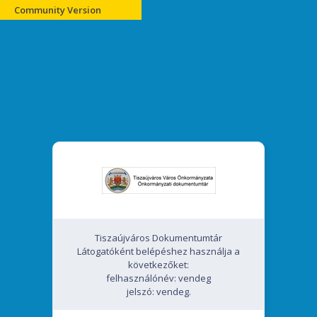
Community Version
Tiszaújváros Dokumentumtár
Látogatóként belépéshez használja a
következőket:
felhasználónév: vendeg
jelszó: vendeg.